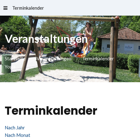
Terminkalender
Schlossfreibad
Veranstaltungen
Startseite
Veranstaltungen
Terminkalender
Yoga
Terminkalender
Nach Jahr
Nach Monat