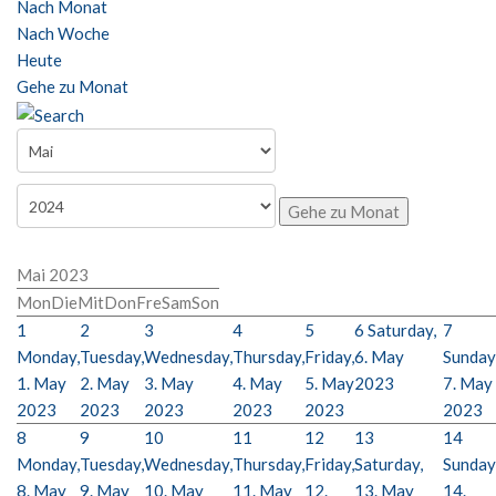
Nach Monat
Nach Woche
Heute
Gehe zu Monat
Gehe zu Monat
Mai 2023
Mon
Die
Mit
Don
Fre
Sam
Son
1
2
3
4
5
6
Saturday,
7
Monday,
Tuesday,
Wednesday,
Thursday,
Friday,
6. May
Sunday
1. May
2. May
3. May
4. May
5. May
2023
7. May
2023
2023
2023
2023
2023
2023
8
9
10
11
12
13
14
Monday,
Tuesday,
Wednesday,
Thursday,
Friday,
Saturday,
Sunday
8. May
9. May
10. May
11. May
12.
13. May
14.